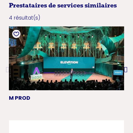
Prestataires de services similaires
4 résultat(s)
M PROD
OP