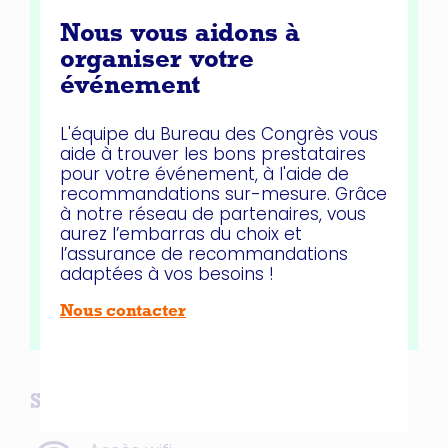
des déchets alimentaires. Nos
Nous vous aidons à
approvisionnements sont pensés dans
organiser votre
une logique de
circuit court
, favorisant
événement
les producteurs locaux et de saison,
notamment avec notre projet de
L'équipe du Bureau des Congrès vous
aide à trouver les bons prestataires
permaculture. Enfin, nous encourageons
pour votre événement, à l'aide de
une mobilité plus verte en mettant à
recommandations sur-mesure. Grâce
disposition de nos clients des
vélos
à notre réseau de partenaires, vous
aurez l’embarras du choix et
électriques
, ainsi que des
bornes de
l’assurance de recommandations
recharge pour véhicules électriques
,
adaptées à vos besoins !
offrant ainsi des alternatives durables
pour leurs déplacements.
Nous contacter
Services et équipements