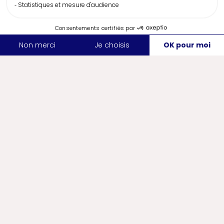
certifiés Ecolabel européen ou Clef Verte.
L'Écolabel européen vise à concevoir et
promouvoir des produits, biens et services
respectueux de l’environnement et de la
santé tout au long du cycle de vie. Il
encourage la production et la
consommation durable des produits, ainsi
que la fourniture et l’utilisation durable des
services.
Le label Clef Verte est quant à lui un
programme environnemental, devenu un
label international, destiné à certifier des
hébergements touristiques respectueux
de l'environnement, dont le
développement s’inscrit dans une
dynamique de tourisme durable.