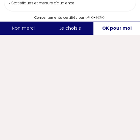
certifiés Ecolabel européen ou Clef Verte.
L'Écolabel européen vise à concevoir et
promouvoir des produits, biens et services
respectueux de l’environnement et de la
santé tout au long du cycle de vie. Il
encourage la production et la
consommation durable des produits, ainsi
que la fourniture et l’utilisation durable des
services.
Le label Clef Verte est quant à lui un
programme environnemental, devenu un
label international, destiné à certifier des
hébergements touristiques respectueux
de l'environnement, dont le
développement s’inscrit dans une
dynamique de tourisme durable.