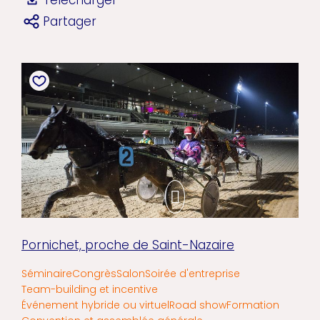
Partager
Pornichet, proche de Saint-Nazaire
Séminaire
Congrès
Salon
Soirée d'entreprise
Team-building et incentive
Événement hybride ou virtuel
Road show
Formation