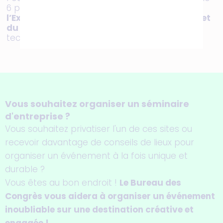
6 propose une
visite de 45 minutes de
l’Expérience Lab
, dédié à l’expérience usager,
et
du Manufacturing Lab
, sur les nouvelles
techniques de fabrication industrielle.
Vous souhaitez organiser un séminaire
d'entreprise ?
Vous souhaitez privatiser l'un de ces sites ou
recevoir davantage de conseils de lieux pour
organiser un événement à la fois unique et
durable ?
Vous êtes au bon endroit !
Le Bureau des
Congrès vous aidera à organiser un événement
inoubliable sur une destination créative et