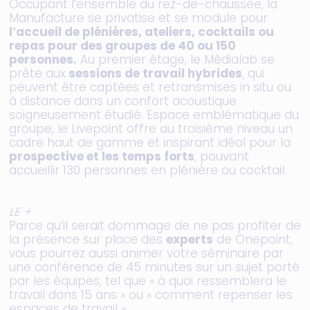
Occupant l’ensemble du rez-de-chaussée, la
Manufacture se privatise et se module pour
l’accueil de plénières, ateliers, cocktails ou
repas pour des groupes de 40 ou 150
personnes.
Au premier étage, le Médialab se
prête aux
sessions de travail hybrides
, qui
peuvent être captées et retransmises in situ ou
à distance dans un confort acoustique
soigneusement étudié. Espace emblématique du
groupe, le Livepoint offre au troisième niveau un
cadre haut de gamme et inspirant idéal pour la
prospective et les temps forts
, pouvant
accueillir 130 personnes en plénière ou cocktail.
LE +
Parce qu’il serait dommage de ne pas profiter de
la présence sur place des
experts
de Onepoint,
vous pourrez aussi animer votre séminaire par
une conférence de 45 minutes sur un sujet porté
par les équipes, tel que « à quoi ressemblera le
travail dans 15 ans » ou « comment repenser les
espaces de travail ».