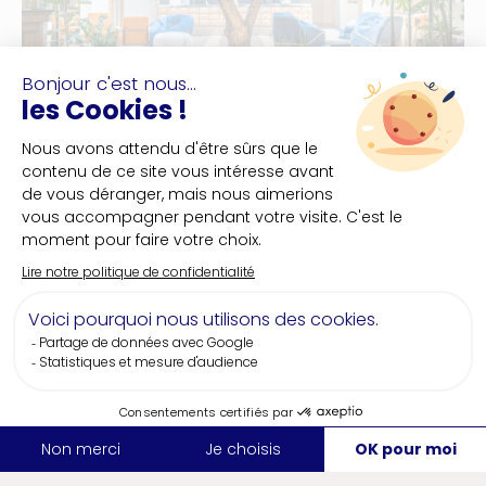
ONEPOINT
Capacité
200 pers.
Ville
Nantes
Au cœur de Nantes, au sein du bâtiment
Onepoint fraîchement rénové, cette ancienne
ferblanterie héberge nos espaces : le Livepoint,
la Manufacture, le Média Lab et le Fab Lab.