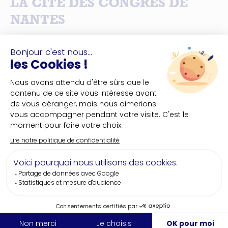
LA CITÉ DES CONGRÈS DE
NANTES
Capacité
4000 pers.
Ville
Nantes
Située en plein cœur de Nantes et face à la
gare TGV, La Cité des Congrès de Nantes offre
un cadre privilégié répondant à tous types de
manifestations de 200 à 4000 participants.
Voir la fiche
Nos secteurs