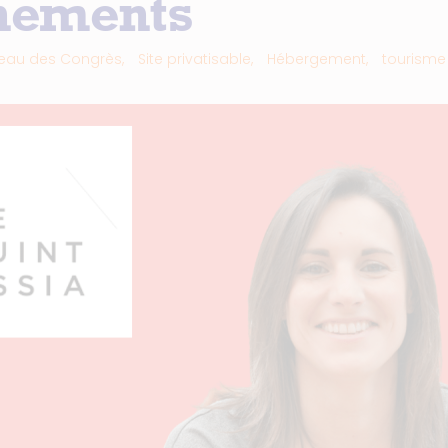
nements
eau des Congrès,
Site privatisable,
Hébergement,
tourisme