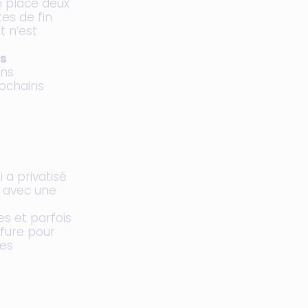
n place deux
tes de fin
t n’est
es
ons
rochains
 a privatisé
t avec une
es et parfois
ffure pour
des