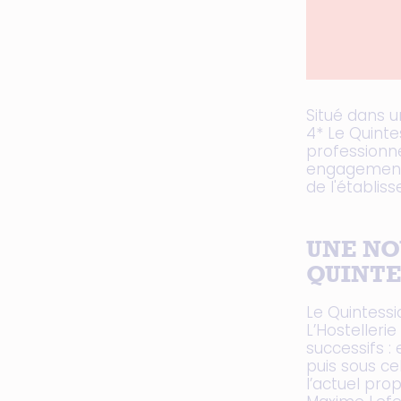
Situé dans u
4* Le Quinte
professionne
engagements
de l'établis
UNE NO
QUINTE
Le Quintessi
L’Hostelleri
successifs :
puis sous ce
l’actuel prop