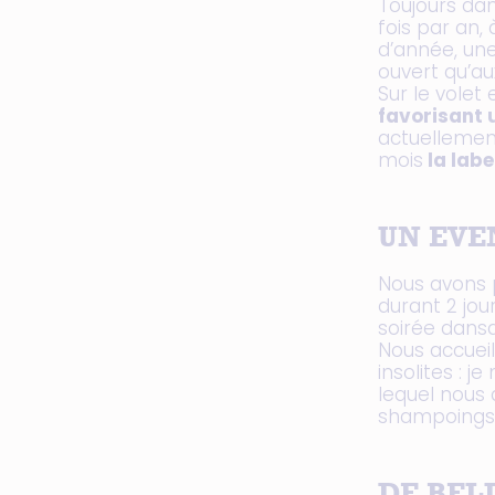
Toujours dan
fois par an,
d’année, une
ouvert qu’au
Sur le volet
favorisant 
actuellement
mois
la labe
UN EVE
Nous avons p
durant 2 jou
soirée dansa
Nous accueil
insolites : 
lequel nous 
shampoings..