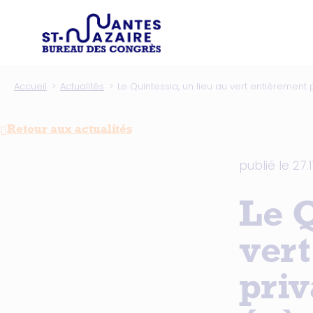
Type d'
Trouver un prestataire
Recherchez une in
Accueil
Actualités
Le Quintessia, un lieu au vert entièrement
Retour aux actualités
publié le 27.
Le Q
vert
priv