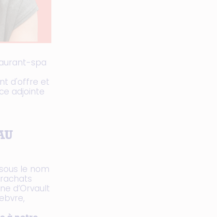
staurant-spa
nt d'offre et
ce adjointe
AU
6 sous le nom
 rachats
ine d’Orvault
ebvre,