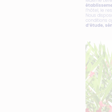
Maxime Lefeb
établissem
l’hôtel, le r
Nous disposo
conditions 
d’étude, sém