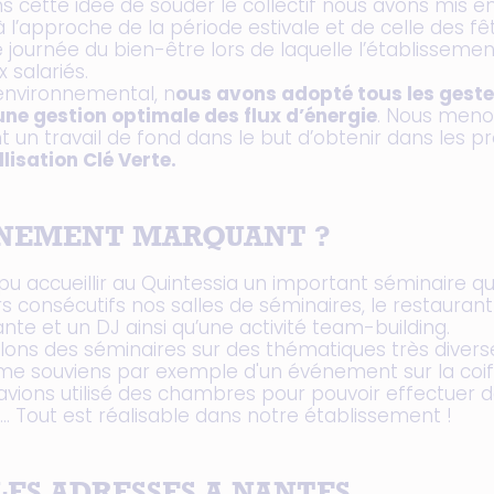
s cette idée de souder le collectif nous avons mis e
 à l’approche de la période estivale et de celle des fê
 journée du bien-être lors de laquelle l’établissemen
x salariés.
 environnemental, n
ous avons adopté tous les gest
une gestion optimale des flux d’énergie
. Nous men
 un travail de fond dans le but d’obtenir dans les p
llisation Clé Verte.
NEMENT MARQUANT ?
u accueillir au Quintessia un important séminaire qui
rs consécutifs nos salles de séminaires, le restauran
nte et un DJ ainsi qu’une activité team-building.
lons des séminaires sur des thématiques très divers
je me souviens par exemple d'un événement sur la coi
avions utilisé des chambres pour pouvoir effectuer 
. Tout est réalisable dans notre établissement !