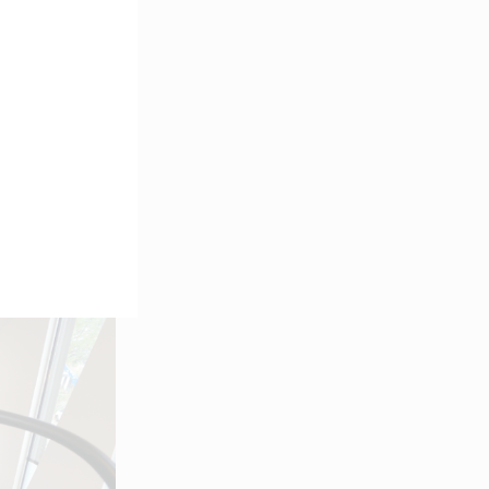
un espace
un décor
îners
eam-
e un atelier