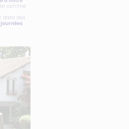
e à notre
aptée comme
ir dans des
 journées