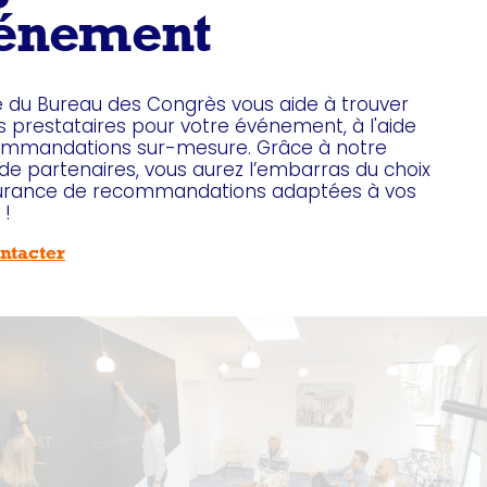
 couverts,
5 salles de séminaires
de 35m2 à 140m2,
énement
t un bar.
lieu intimiste avec une ambiance personnalisé dans 
hic, pourra également convenir pour des déjeuners, d
 réunions intimistes.
e du Bureau des Congrès vous aide à trouver
ccupons également de la réservation
d’activités t
s prestataires pour votre événement, à l'aide
omme
un burger quiz, une dégustation de vin ou encor
ommandations sur-mesure. Grâce à notre
de partenaires, vous aurez l’embarras du choix
surance de recommandations adaptées à vos
 !
ntacter