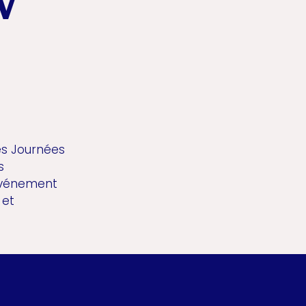
V
es Journées
s
l’événement
 et