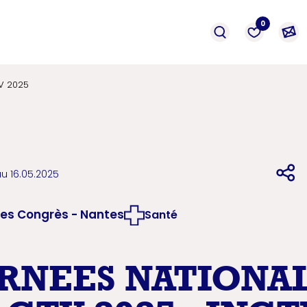
événement
Prestation
formation
0
V 2025
au 16.05.2025
des Congrès - Nantes
Santé
RNEES NATIONA