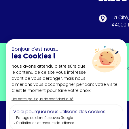
La Cité
44000 
Newsletter
Trouvez l'inspiration chaque mois en dé
forts, portraits, interviews...
À PROPOS