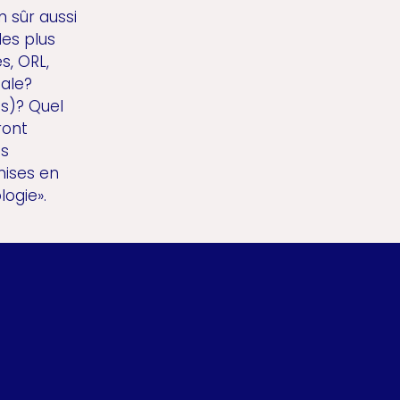
n sûr aussi
les plus
s, ORL,
male?
s)? Quel
ront
es
mises en
logie».