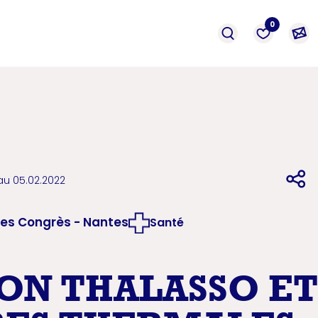
événement
Prestation
formation
0
au 05.02.2022
des Congrès - Nantes
Santé
ON THALASSO ET