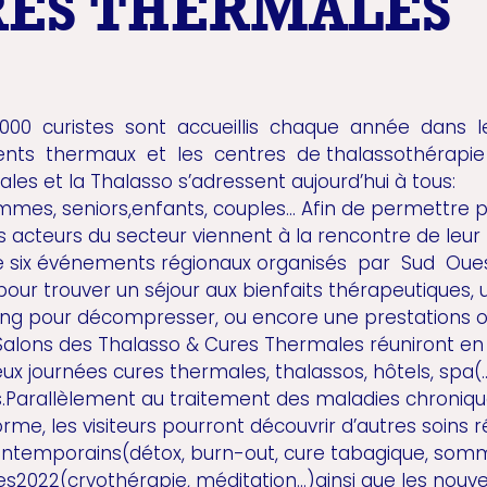
ES THERMALES
000 curistes sont accueillis chaque année dans l
nts thermaux et les centres de thalassothérapie 
les et la Thalasso s’adressent aujourd’hui à tous:
es, seniors,enfants, couples... Afin de permettre p
es acteurs du secteur viennent à la rencontre de leur 
de six événements régionaux organisés par Sud Oue
pour trouver un séjour aux bienfaits thérapeutiques,
ng pour décompresser, ou encore une prestations o
 Salons des Thalasso & Cures Thermales réuniront 
eux journées cures thermales, thalassos, hôtels, spa(..
.Parallèlement au traitement des maladies chroniqu
rme, les visiteurs pourront découvrir d’autres soins
temporains(détox, burn-out, cure tabagique, sommeil
s2022(cryothérapie, méditation...)ainsi que les nouve