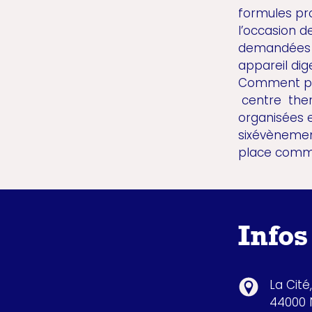
formules pro
l’occasion de
demandées : 
appareil dig
Comment pré
centre ther
organisées 
sixévènemen
place comme
Infos
La Cité
44000 