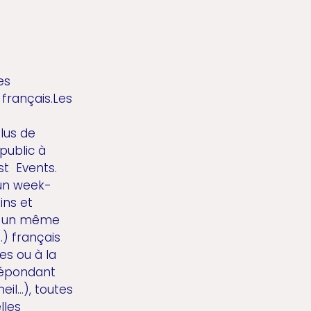
es
français.Les
lus de
public à
st Events.
 un week-
ins et
en un même
.) français
es ou à la
 répondant
...), toutes
lles