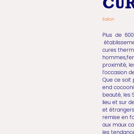
CUR
Salon
Plus de 600
établisseme
cures therma
hommes,femm
proximité, l
l’occasion 
Que ce soit 
end cocooni
beauté, les
lieu et sur d
et étrangers
remise en fo
aux maux con
les tendance