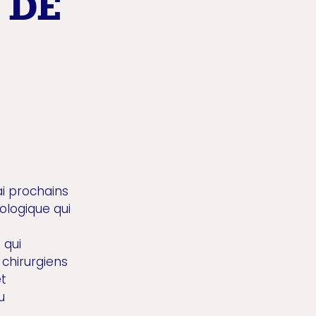
 DE
ai prochains
ologique qui
 qui
 chirurgiens
et
u