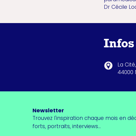
Dr Cécile
Infos
La Cité
44000 
Newsletter
Trouvez l'inspiration chaque mois en dé
forts, portraits, interviews...