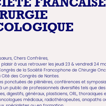
IETE FRANCAISE
RURGIE
COLOGIQUE
œurs, Chers Confrères,
plaisir à vous retrouver les jeudi 23 & vendredi 24 m
 Congrès de la Société Francophone de Chirurgie Onc
la Cité des Congrès de Nantes.
es ponctuées de plénières, conférences et symposia
à un public de professionnels diversifiés tels que des
s, digestifs, généraux, plasticiens, ORL, thoraciques 
 oncologues médicaux, radiothérapeutes, anapaths o
, spécialistes ou en formation.