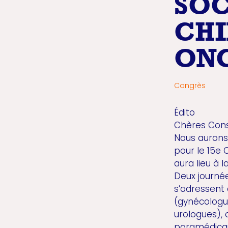
SOC
CHI
ON
Congrès
Édito
Chères Cons
Nous aurons 
pour le 15e
aura lieu à 
Deux journé
s’adressent 
(gynécologue
urologues),
paramédicaux