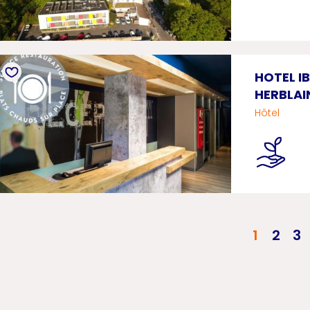
HOTEL I
HERBLAI
Hôtel
Pagination
1
2
3
Page c
Pag
P