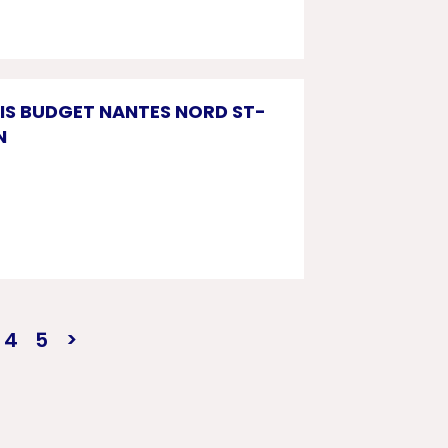
BIS BUDGET NANTES NORD ST-
N
4
5
ourante
e
age
Page
Page