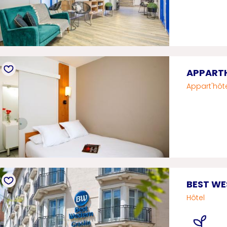
APPARTH
Appart'hôt
BEST WE
Hôtel