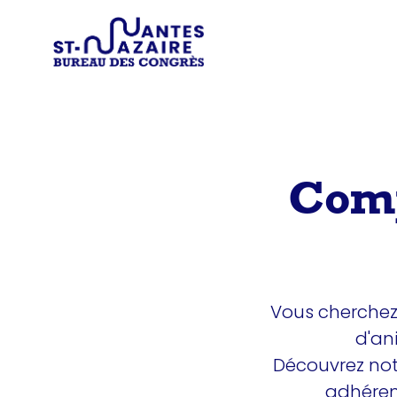
Type d'
Trouver un prestataire
Recherchez une in
Comp
Vous cherchez 
d'an
Découvrez notre
adhéren