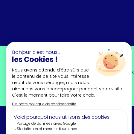
Newsletter
Trouvez l'inspiration chaque mois en dé
forts, portraits, interviews...
À PROPOS