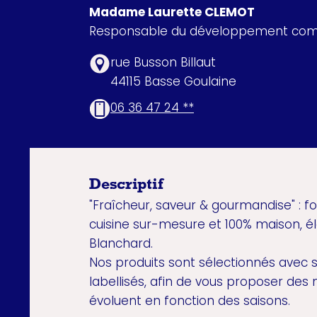
Madame Laurette CLEMOT
Responsable du développement com
rue Busson Billaut
44115 Basse Goulaine
06 36 47 24 **
Descriptif
"Fraîcheur, saveur & gourmandise" : f
cuisine sur-mesure et 100% maison, 
Blanchard.
Nos produits sont sélectionnés avec s
labellisés, afin de vous proposer de
évoluent en fonction des saisons.