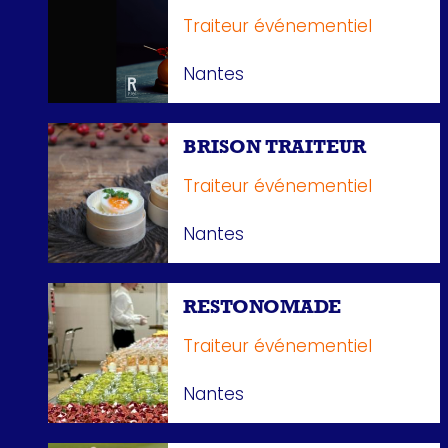
Traiteur événementiel
Nantes
BRISON TRAITEUR
Traiteur événementiel
Nantes
RESTONOMADE
Traiteur événementiel
Nantes