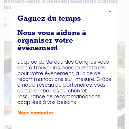
Rendez-vous à Heavent Meetings Cannes
les 25 et 26 mars
Séminaire _ Congrès _ Salon
Gagnez du temps
le 09.03.2026
Nous vous aidons à
organiser votre
événement
L'équipe du Bureau des Congrès vous
aide à trouver les bons prestataires
pour votre événement, à l'aide de
recommandations sur-mesure. Grâce
à notre réseau de partenaires, vous
aurez l’embarras du choix et
l’assurance de recommandations
adaptées à vos besoins !
Nous contacter