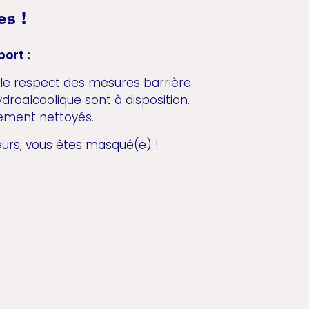
s !
ort :
 le respect des mesures barrière.
ydroalcoolique sont à disposition.
rement nettoyés.
rs, vous êtes masqué(e) !