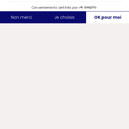
un cadre privilégié répondant à tous types de
manifestations de 200 à 4000 participants.
Voir la fiche
Nos secteurs
d'excellence
Numérique
Première croissance de l'emploi
numérique en France, Nantes
s'affirme comme un pôle de
référence dans l'univers du
numérique français.