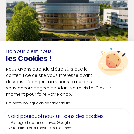
LA CITÉ DES CONGRÈS DE
NANTES
Capacité
4000 pers.
Ville
Nantes
Située en plein cœur de Nantes et face à la
gare TGV, La Cité des Congrès de Nantes offre