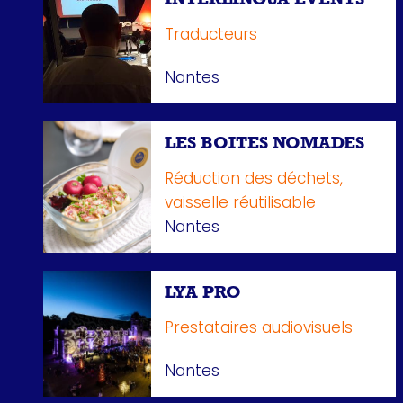
INTERLINGUA EVENTS
Traducteurs
Nantes
LES BOITES NOMADES
Réduction des déchets,
vaisselle réutilisable
Nantes
LYA PRO
Prestataires audiovisuels
Nantes