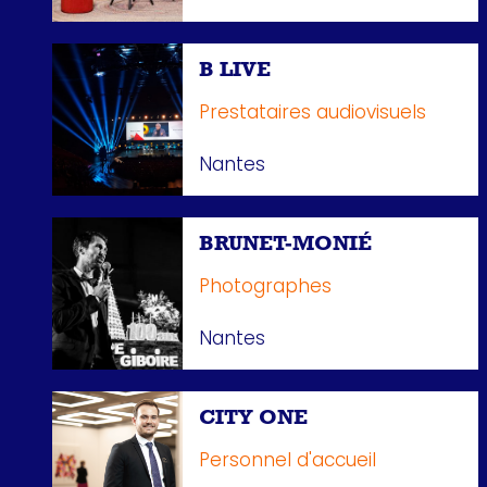
B LIVE
Prestataires audiovisuels
Nantes
BRUNET-MONIÉ
Photographes
Nantes
CITY ONE
Personnel d'accueil