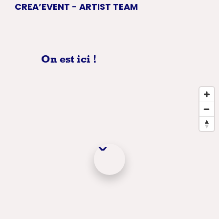
CREA’EVENT - ARTIST TEAM
TEA
AR
On est ici !