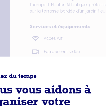
l’aéroport Nantes Atlantique, prélass
sur la terrasse bordée d’un jardin fleu
Services et équipements
Accès wifi
Equipement vidéo
ez du temps
On est ici !
us vous aidons à
ganiser votre