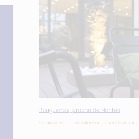
Bouguenais, proche de Nantes
Séminaire
Congrès
Salon
Formation
Conventio