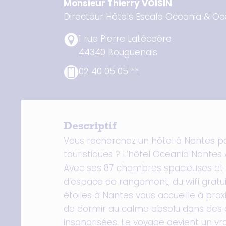
Monsieur Thierry VOISIN
Directeur Hôtels Escale Oceania & O
1 rue Pierre Latécoère
44340 Bouguenais
02 40 05 05 **
Descriptif
Vous recherchez un hôtel à Nantes p
touristiques ? L’hôtel Oceania Nantes 
Avec ses 87 chambres spacieuses et
d’espace de rangement, du wifi gratuit
étoiles à Nantes vous accueille à pro
de dormir au calme absolu dans des 
insonorisées. Le voyage devient un vra