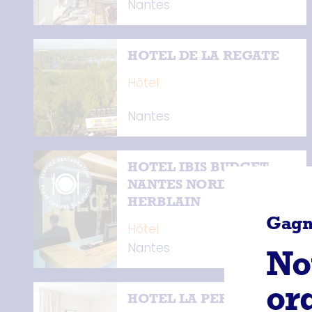
Nantes
HOTEL DE LA REGATE
Hôtel
Nantes
HOTEL IBIS BUDGET
NANTES NORD ST-
HERBLAIN
Gagn
Hôtel
Nantes
No
or
HOTEL LA PEROUSE