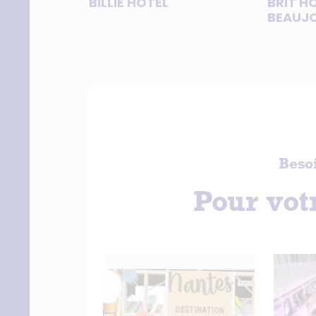
BILLIE HOTEL
BRIT H
BEAUJO
Beso
Pour vo