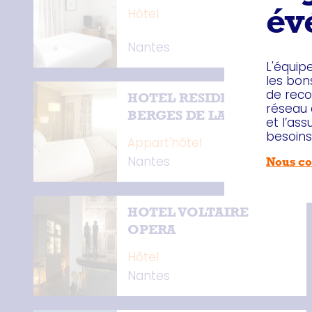
Hôtel
év
Nantes
L'équip
les bon
de rec
HOTEL RESIDHOME LES
réseau 
BERGES DE LA LOIRE
et l’as
besoins
Appart'hôtel
Nantes
Nous co
HOTEL VOLTAIRE
OPERA
Hôtel
Nantes