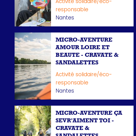
Activité solidaire/éco-
responsable
Nantes
MICRO-AVENTURE
AMOUR LOIRE ET
BEAUTE - CRAVATE &
SANDALETTES
Activité solidaire/éco-
responsable
Nantes
MICRO-AVENTURE ÇA
SEVR'AIMENT TOI -
CRAVATE &