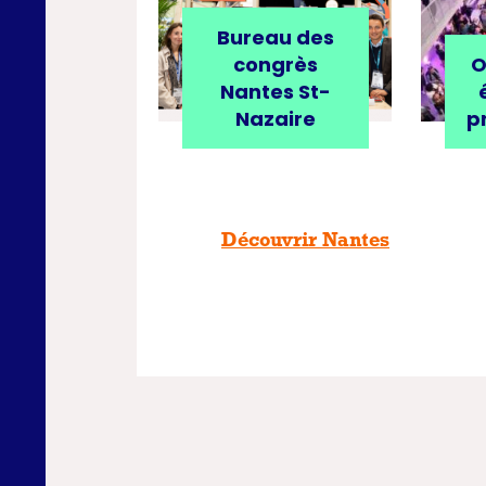
Bureau des
congrès
O
Nantes St-
Nazaire
p
Découvrir Nantes