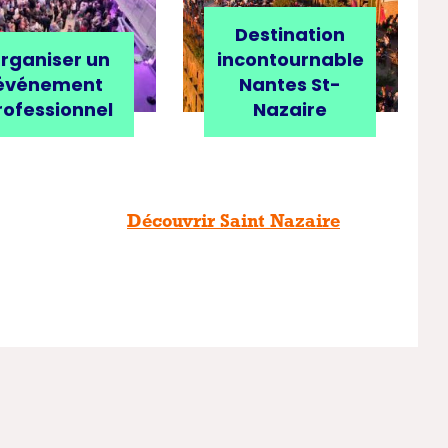
Destination
rganiser un
incontournable
événement
Nantes St-
rofessionnel
Nazaire
Découvrir Saint Nazaire