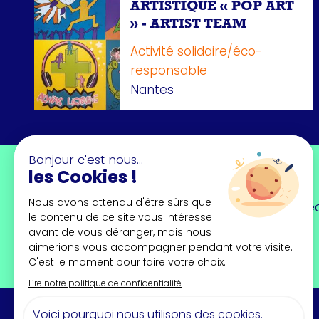
ARTISTIQUE « POP ART
» - ARTIST TEAM
Activité solidaire/éco-
responsable
Nantes
Newsletter
Trouvez l'inspiration chaque mois en dé
forts, portraits, interviews...