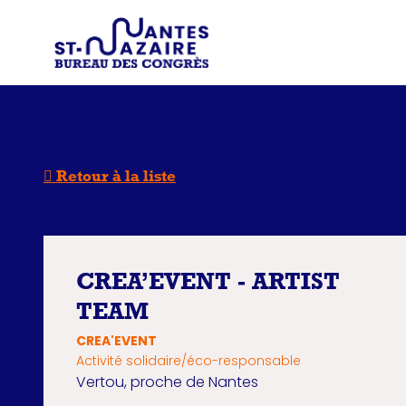
Type d'
Trouver un prestataire
Recherchez une in
Retour à la liste
CREA’EVENT - ARTIST
TEAM
CREA'EVENT
Activité solidaire/éco-responsable
Vertou, proche de Nantes