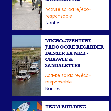
SANDALETTES
Activité solidaire/éco-
responsable
Nantes
MICRO-AVENTURE
J'ADOOORE REGARDER
DANSER LA MER -
CRAVATE &
SANDALETTES
Activité solidaire/éco-
responsable
Nantes
TEAM BUILDING