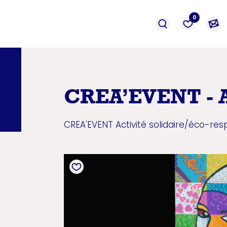
événement
Prestation
formation
0
CREA’EVENT - 
CREA'EVENT
Activité solidaire/éco-re