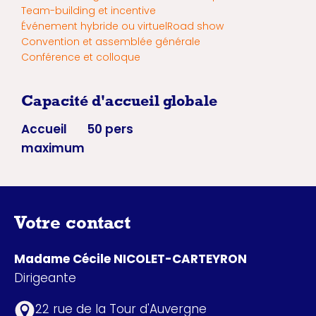
Team-building et incentive
Événement hybride ou virtuel
Road show
Convention et assemblée générale
Conférence et colloque
Capacité d'accueil globale
Accueil
50 pers
maximum
Votre contact
Madame Cécile NICOLET-CARTEYRON
Dirigeante
22 rue de la Tour d'Auvergne