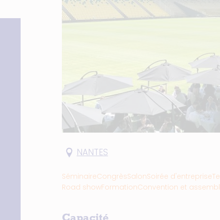
NANTES
Séminaire
Congrès
Salon
Soirée d'entreprise
Te
Road show
Formation
Convention et assembl
Capacité