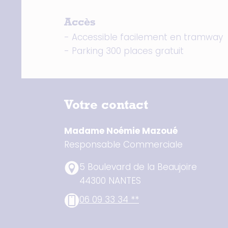
Accès
- Accessible facilement en tramway
- Parking 300 places gratuit
Votre contact
Madame Noémie Mazoué
Responsable Commerciale
5 Boulevard de la Beaujoire
44300 NANTES
06 09 33 34 **