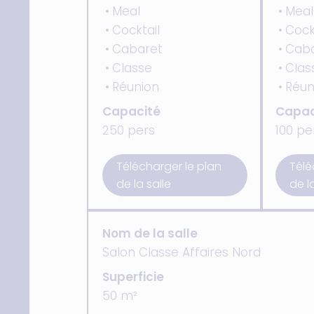
Meal
Meal
Cocktail
Cock
Cabaret
Caba
Classe
Clas
Réunion
Réun
Capacité
Capac
250 pers
100 pe
Télécharger le plan
Télé
de la salle
de l
Nom de la salle
Salon Classe Affaires Nord
Superficie
50 m²