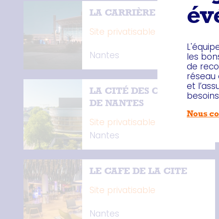
év
LA CARRIÈRE
Site privatisable
L'équip
Nantes
les bon
de rec
réseau 
et l’as
LA CITÉ DES CONGRÈS
besoins
DE NANTES
Nous co
Site privatisable
Nantes
LE CAFE DE LA CITE
Site privatisable
Nantes