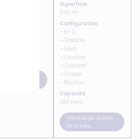
icie
Superficie
535 m²
guration
Configuration
En U
ion
Théâtre
Meal
ité
Cocktail
Cabaret
Classe
charger le plan
Réunion
a salle
Capacité
350 pers
Télécharger le plan
de la salle