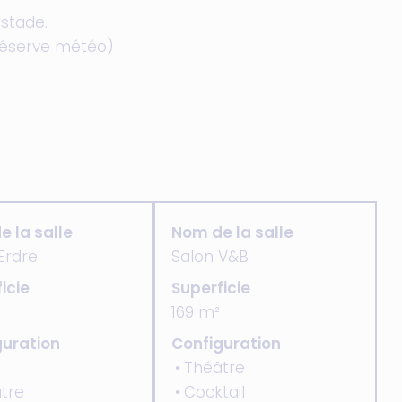
 stade.
 réserve météo)
 la salle
Nom de la salle
Erdre
Salon V&B
icie
Superficie
169 m²
guration
Configuration
Théâtre
tre
Cocktail