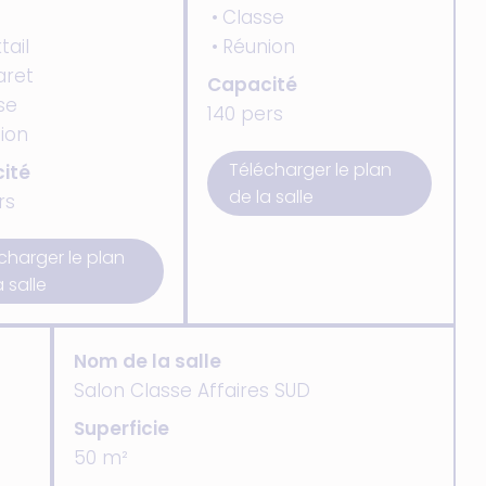
Classe
tail
Réunion
ret
Capacité
se
140 pers
ion
Télécharger le plan
ité
de la salle
rs
charger le plan
a salle
Nom de la salle
Salon Classe Affaires SUD
Superficie
50 m²