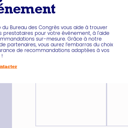
Superficie
Superf
énement
8 m²
6 m²
Configuration
Confi
e du Bureau des Congrès vous aide à trouver
Meal
Meal
s prestataires pour votre événement, à l'aide
Réunion
Réun
ommandations sur-mesure. Grâce à notre
de partenaires, vous aurez l’embarras du choix
Capacité
Capac
surance de recommandations adaptées à vos
6 pers
4 pers
 !
ntacter
Télécharger le plan
Télé
de la salle
de l