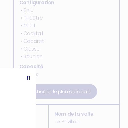
Configuration
En U
Théâtre
Meal
Cocktail
Cabaret
Classe
Réunion
Capacité
35 pers
Télécharger le plan de la salle
 la salle
Nom de la salle
ges
Le Pavillon