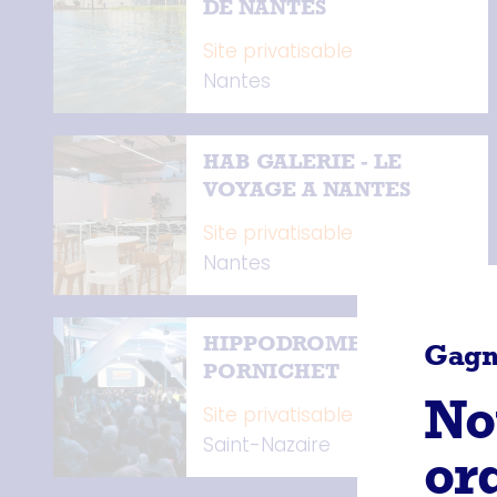
DE NANTES
Site privatisable
Nantes
HAB GALERIE - LE
VOYAGE A NANTES
Site privatisable
Nantes
HIPPODROME DE
Gagn
PORNICHET
Site privatisable
No
Saint-Nazaire
or