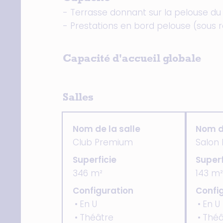
- Terrasse donnant sur la pelouse du
- Prestations en bord pelouse (sous
Capacité d'accueil globale
Salles
Nom de la salle
Nom de
Club Premium
Salon 
Superficie
Superf
346 m²
143 m²
Configuration
Confi
En U
En U
Théâtre
Théâ