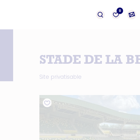
événement
Prestation
formation
0
STADE DE LA B
Site privatisable