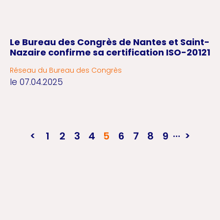
Le Bureau des Congrès de Nantes et Saint-
Nazaire confirme sa certification ISO-20121
Réseau du Bureau des Congrès
le 07.04.2025
…
Pagination
1
2
3
4
5
6
7
8
9
Page
Page
Page
Page
Page courante
Page
Page
Page
Page