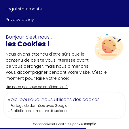
Legal statements
Privacy policy
CONTACT US
Nantes Convention Bureau
+33(0)2 40 35 55 **
FOLLOW US